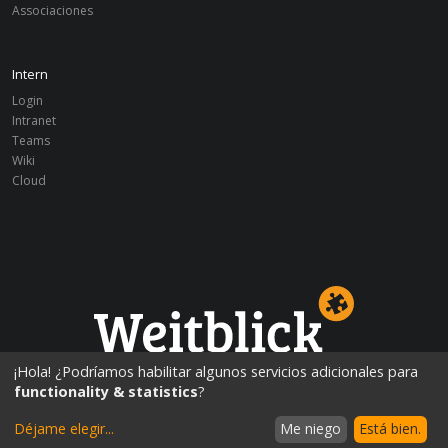
Associaciones
Intern
Login
Intranet
Teams
Wiki
Cloud
¡Educación mundialmente!
¡Hola! ¿Podríamos habilitar algunos servicios adicionales para
functionality & statistics
?
Déjame elegir
...
Me niego
Está bien.