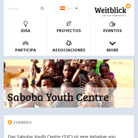
es
¡Educación mundialmente!
IDEA
PROYECTOS
EVENTOS
PARTICIPA
ASSOCIACIONES
MORE
Saboba Youth Centre
OSNABRÜCK
Das Saboba Youth Centre (SYC) ist eine Initiative von