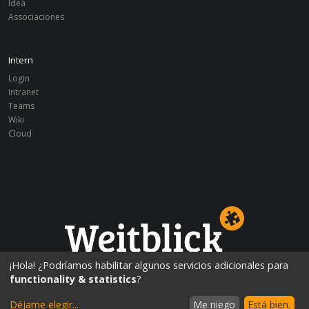
Idea
Associaciones
Intern
Login
Intranet
Teams
Wiki
Cloud
¡Educación mundialmente!
¡Hola! ¿Podríamos habilitar algunos servicios adicionales para
functionality & statistics
?
Déjame elegir
...
Me niego
Está bien.