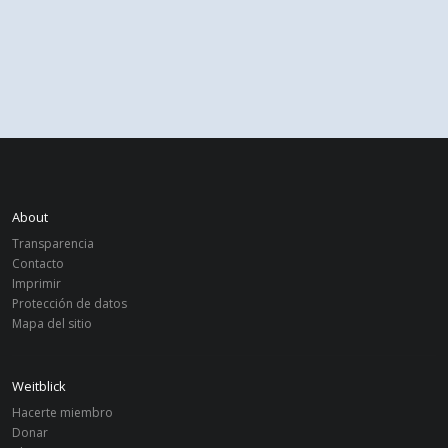
About
Transparencia
Contacto
Imprimir
Protección de datos
Mapa del sitio
Weitblick
Hacerte miembro
Donar