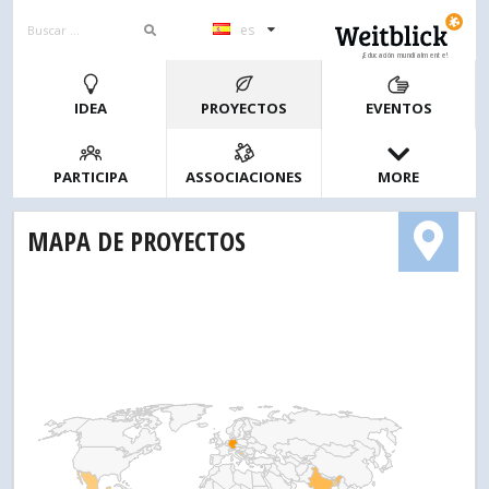
es
¡Educación mundialmente!
IDEA
PROYECTOS
EVENTOS
PARTICIPA
ASSOCIACIONES
MORE
MAPA DE PROYECTOS
1
2
4
10
20