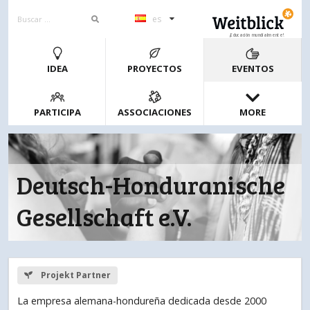
es
¡Educación mundialmente!
IDEA
PROYECTOS
EVENTOS
PARTICIPA
ASSOCIACIONES
MORE
Deutsch-Honduranische
Gesellschaft e.V.
Projekt Partner
La empresa alemana-hondureña dedicada desde 2000