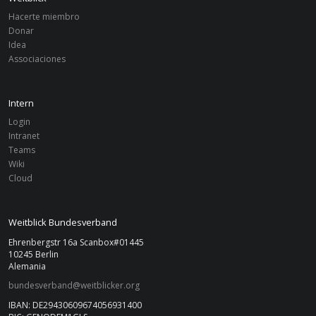
Hacerte miembro
Donar
Idea
Associaciones
Intern
Login
Intranet
Teams
Wiki
Cloud
Weitblick Bundesverband
Ehrenbergstr 16a Scanbox#01445
10245 Berlin
Alemania
bundesverband@weitblicker.org
IBAN: DE29430609674056931400