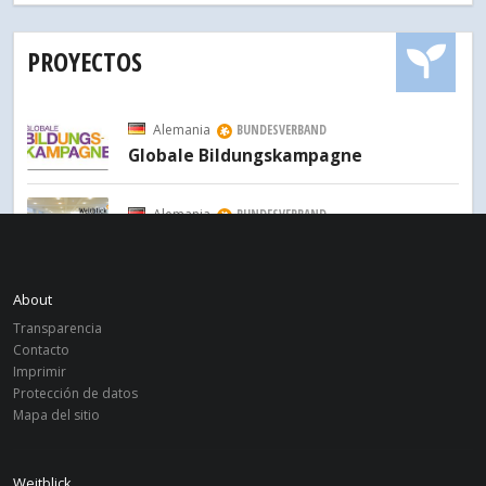
PROYECTOS
Alemania
BUNDESVERBAND
Globale Bildungskampagne
Alemania
BUNDESVERBAND
Weitblick Weiterbildung
About
Transparencia
Contacto
Imprimir
Protección de datos
Mapa del sitio
Weitblick