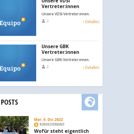
Unsere VDSI
Vertreter:innen
Unsere VDSI-Vertreter:innen.
Equipo
2
› Detalles
Unsere GBK
Vertreter:innen
Unsere GBK-Vertreter:innen.
Equipo
2
› Detalles
 POSTS
Mar, 6. Dic 2022
BUNDESVERBAND
Wofür steht eigentlich