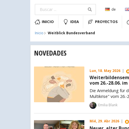
de
INICIO
IDEA
PROYECTOS
Weitblick Bundesverband
Inicio
NOVEDADES
Lun, 18. May 2026
|
Weiterbildensemi
vom 26.-28.06. im
Die Anmeldung für d
Multikrise" vom 26.-2
Emilia Blank
Mié, 29. Abr 2026
|
Neuer, alter Bun