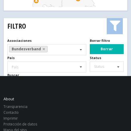
FILTRO
Associaciones
Borrar filtro
Borrar
Bundesverband
País
Status
Status
País
Buscar
About
Transparencia
Contacto
Imprimir
Protección de datos
Mapa del sitio