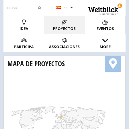
es
BUNDESVERBAND
IDEA
PROYECTOS
EVENTOS
PARTICIPA
ASSOCIACIONES
MORE
MAPA DE PROYECTOS
1
2
4
10
20