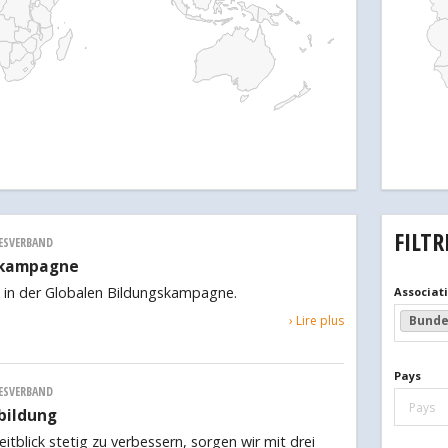
FILTR
ESVERBAND
skampagne
ed in der Globalen Bildungskampagne.
Associat
› Lire plus
Bunde
Pays
ESVERBAND
Pays
bildung
itblick stetig zu verbessern, sorgen wir mit drei