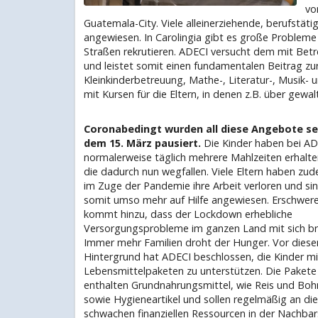
vo
Guatemala-City. Viele alleinerziehende, berufstät
angewiesen. In Carolingia gibt es große Probleme
Straßen rekrutieren. ADECI versucht dem mit B
und leistet somit einen fundamentalen Beitrag zur
Kleinkinderbetreuung, Mathe-, Literatur-, Musik- 
mit Kursen für die Eltern, in denen z.B. über gewa
Coronabedingt wurden all diese Angebote se
dem 15. März pausiert.
Die Kinder haben bei AD
normalerweise täglich mehrere Mahlzeiten erhalte
die dadurch nun wegfallen. Viele Eltern haben zu
im Zuge der Pandemie ihre Arbeit verloren und si
somit umso mehr auf Hilfe angewiesen. Erschwer
kommt hinzu, dass der Lockdown erhebliche
Versorgungsprobleme im ganzen Land mit sich br
Immer mehr Familien droht der Hunger. Vor dies
Hintergrund hat ADECI beschlossen, die Kinder mi
Lebensmittelpaketen zu unterstützen. Die Pakete
enthalten Grundnahrungsmittel, wie Reis und Boh
sowie Hygieneartikel und sollen regelmäßig an die
schwachen finanziellen Ressourcen in der Nachbar