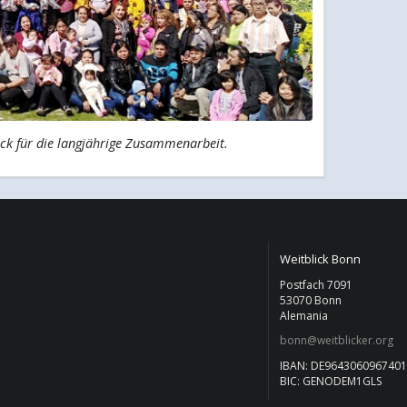
ick für die langjährige Zusammenarbeit.
Weitblick Bonn
Postfach 7091
53070 Bonn
Alemania
bonn@weitblicker.org
IBAN: DE964306096740
BIC: GENODEM1GLS