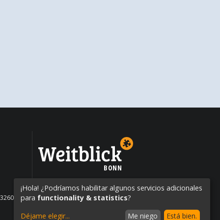
BONN
¡Hola! ¿Podríamos habilitar algunos servicios adicionales
para
functionality & statistics
?
13260600
Déjame elegir
...
Me niego
Está bien.