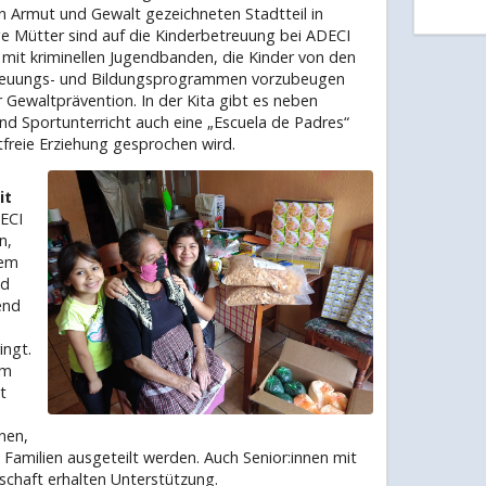
n Armut und Gewalt gezeichneten Stadtteil in
ige Mütter sind auf die Kinderbetreuung bei ADECI
 mit kriminellen Jugendbanden, die Kinder von den
etreuungs- und Bildungsprogrammen vorzubeugen
 Gewaltprävention. In der Kita gibt es neben
und Sportunterricht auch eine „Escuela de Padres“
ltfreie Erziehung gesprochen wird.
it
ECI
n,
dem
nd
end
ingt.
em
t
nen,
 Familien ausgeteilt werden. Auch Senior:innen mit
schaft erhalten Unterstützung.