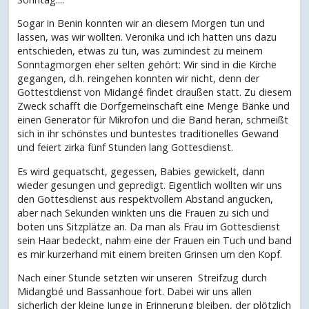
Sogar in Benin konnten wir an diesem Morgen tun und
lassen, was wir wollten. Veronika und ich hatten uns dazu
entschieden, etwas zu tun, was zumindest zu meinem
Sonntagmorgen eher selten gehört: Wir sind in die Kirche
gegangen, d.h. reingehen konnten wir nicht, denn der
Gottestdienst von Midangé findet draußen statt. Zu diesem
Zweck schafft die Dorfgemeinschaft eine Menge Bänke und
einen Generator für Mikrofon und die Band heran, schmeißt
sich in ihr schönstes und buntestes traditionelles Gewand
und feiert zirka fünf Stunden lang Gottesdienst.
Es wird gequatscht, gegessen, Babies gewickelt, dann
wieder gesungen und gepredigt. Eigentlich wollten wir uns
den Gottesdienst aus respektvollem Abstand angucken,
aber nach Sekunden winkten uns die Frauen zu sich und
boten uns Sitzplätze an. Da man als Frau im Gottesdienst
sein Haar bedeckt, nahm eine der Frauen ein Tuch und band
es mir kurzerhand mit einem breiten Grinsen um den Kopf.
Nach einer Stunde setzten wir unseren Streifzug durch
Midangbé und Bassanhoue fort. Dabei wir uns allen
sicherlich der kleine Junge in Erinnerung bleiben, der plötzlich