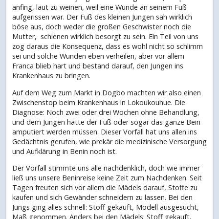
anfing, laut zu weinen, weil eine Wunde an seinem Fuß
aufgerissen war. Der Fuß des kleinen Jungen sah wirklich
böse aus, doch weder die großen Geschwister noch die
Mutter, schienen wirklich besorgt zu sein. Ein Teil von uns
zog daraus die Konsequenz, dass es wohl nicht so schlimm
sei und solche Wunden eben verheilen, aber vor allem
Franca blieb hart und bestand darauf, den Jungen ins
Krankenhaus zu bringen.
Auf dem Weg zum Markt in Dogbo machten wir also einen
Zwischenstop beim Krankenhaus in Lokoukouhue. Die
Diagnose: Noch zwei oder drei Wochen ohne Behandlung,
und dem Jungen hätte der Fuß oder sogar das ganze Bein
amputiert werden müssen. Dieser Vorfall hat uns allen ins
Gedächtnis gerufen, wie prekär die medizinische Versorgung
und Aufklärung in Benin noch ist.
Der Vorfall stimmte uns alle nachdenklich, doch wie immer
ließ uns unsere Beninreise keine Zeit zum Nachdenken. Seit
Tagen freuten sich vor allem die Mädels darauf, Stoffe zu
kaufen und sich Gewänder schneidern zu lassen. Bei den
Jungs ging alles schnell: Stoff gekauft, Modell ausgesucht,
Maß genommen. Anders bei den Mädels: Stoff gekauft,