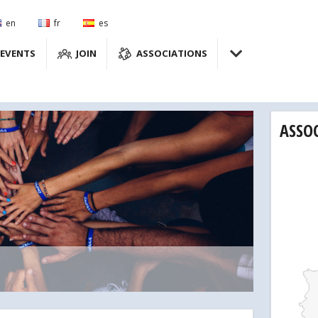
en
fr
es
EVENTS
JOIN
ASSOCIATIONS
ASSO