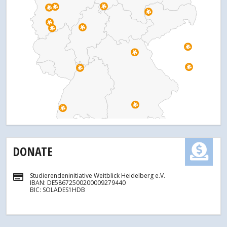
DONATE
Studierendeninitiative Weitblick Heidelberg e.V.
IBAN: DE58672500200009279440
BIC: SOLADES1HDB