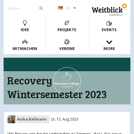
de
OSNABRÜCK
IDEE
PROJEKTE
EVENTS
MITMACHEN
VEREINE
MORE
Recovery
Wintersemester 2023
Anika Ballmann
Di, 15. Aug 2023
Wir freuen uns heute verkünden zu können, dass das neue