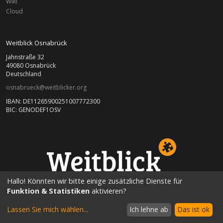
Wiki
Cloud
Weitblick Osnabrück
Jahnstraße 32
49080 Osnabrück
Deutschland
osnabrueck@weitblicker.org
IBAN: DE11265900251007772300
BIC: GENODEF1OSV
OSNABRÜCK
Hallo! Könnten wir bitte einige zusätzliche Dienste für
Funktion & Statistiken
aktivieren?
Lassen Sie mich wählen
...
Ich lehne ab
Das ist ok