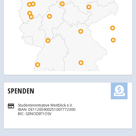
SPENDEN
Studenteninitiative Weitblick e.V.
IBAN: DE11265900251007772300
BIC: GENODEF1OSV