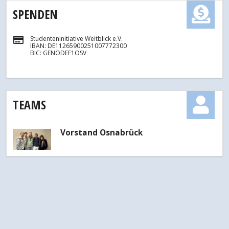
SPENDEN
Studenteninitiative Weitblick e.V.
IBAN: DE11265900251007772300
BIC: GENODEF1OSV
TEAMS
Vorstand Osnabrück