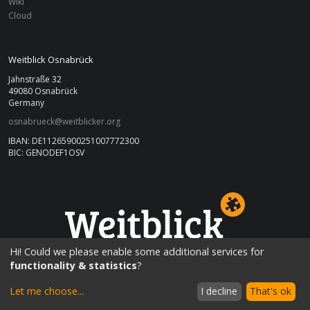
Wiki
Cloud
Weitblick Osnabrück
Jahnstraße 32
49080 Osnabrück
Germany
osnabrueck@weitblicker.org
IBAN: DE11265900251007772300
BIC: GENODEF1OSV
OSNABRÜCK
Hi! Could we please enable some additional services for
functionality & statistics
?
Let me choose
...
I decline
That's ok