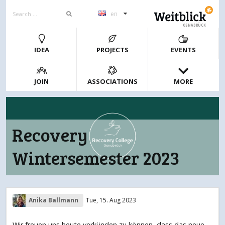
en
OSNABRÜCK
IDEA
PROJECTS
EVENTS
JOIN
ASSOCIATIONS
MORE
Recovery
Wintersemester 2023
Anika Ballmann
Tue, 15. Aug 2023
Wir freuen uns heute verkünden zu können, dass das neue