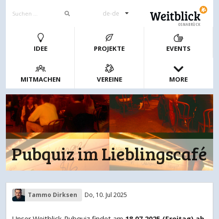
de-de
OSNABRÜCK
IDEE
PROJEKTE
EVENTS
MITMACHEN
VEREINE
MORE
Pubquiz im Lieblingscafé
Tammo Dirksen
Do, 10. Jul 2025
Unser Weitblick-Pubquiz findet am
18.07.2025 (Freitag) ab