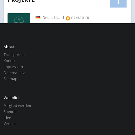
Deutschland
OSNABRÜCK
Recovery
Deutschland
OSNABRÜCK
About
Saboba Youth Centre
Transparenz
Kontakt
Deutschland
OSNABRÜCK
Impressum
Communiversity South Africa
Datenschutz
Sitemap
Weitblick
Mitglied werden
Spenden
Idee
Vereine