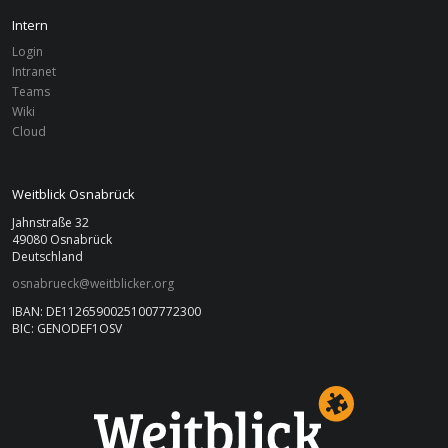
Intern
Login
Intranet
Teams
Wiki
Cloud
Weitblick Osnabrück
Jahnstraße 32
49080 Osnabrück
Deutschland
osnabrueck@weitblicker.org
IBAN: DE11265900251007772300
BIC: GENODEF1OSV