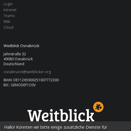
Login
Intranet
Teams
Wiki
Cloud
Weitblick Osnabrück
Jahnstraße 32
49080 Osnabrück
Deutschland
osnabrueck@weitblicker.org
IBAN: DE11265900251007772300
BIC: GENODEF1OSV
OSNABRÜCK
Hallo! Könnten wir bitte einige zusätzliche Dienste für