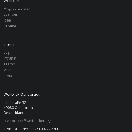
Weitblick
Mitglied werden
Spenden
SATZUNG
Idee
Vereine
Satzung
Intern
Login
Intranet
Teams
Wiki
Cloud
Weitblick Osnabrück
Jahnstraße 32
49080 Osnabrück
Deutschland
osnabrueck@weitblicker.org
IBAN: DE11265900251007772300