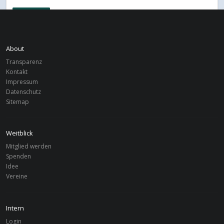
Deutschland
OSNABRÜCK
Recovery
About
Deutschland
OSNABRÜCK
Transparenz
Saboba Youth Centre
Kontakt
Impressum
Datenschutz
Deutschland
OSNABRÜCK
Sitemap
Communiversity South Africa
Weitblick
Mitglied werden
Spenden
Idee
Vereine
Intern
Login