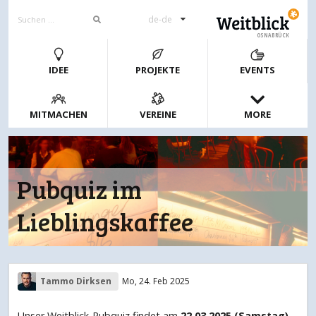
de-de
OSNABRÜCK
IDEE
PROJEKTE
EVENTS
MITMACHEN
VEREINE
MORE
Pubquiz im
Lieblingskaffee
Tammo Dirksen
Mo, 24. Feb 2025
Unser Weitblick-Pubquiz findet am
22.03.2025 (Samstag)