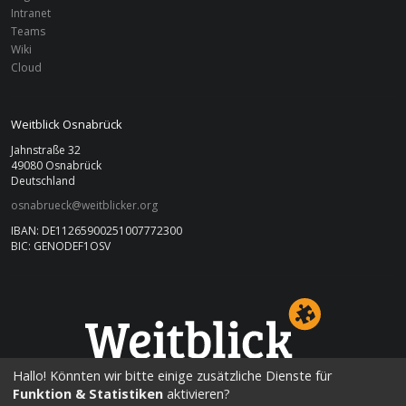
Intranet
Teams
Wiki
Cloud
Weitblick Osnabrück
Jahnstraße 32
49080 Osnabrück
Deutschland
osnabrueck@weitblicker.org
IBAN: DE11265900251007772300
BIC: GENODEF1OSV
OSNABRÜCK
Hallo! Könnten wir bitte einige zusätzliche Dienste für
Funktion & Statistiken
aktivieren?