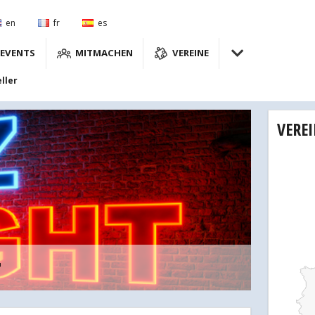
en
fr
es
EVENTS
MITMACHEN
VEREINE
ller
VERE
r