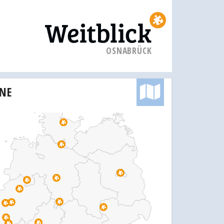
OSNABRÜCK
INE