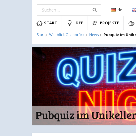
de
START
IDEE
PROJEKTE
Pubquiz im Unike
Start
Weitblick Osnabrück
News
Pubquiz im Unikelle