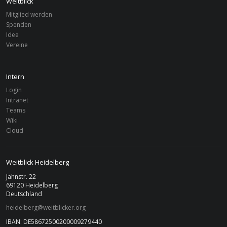
Weitblick
Mitglied werden
Spenden
SPENDEN
Idee
Vereine
Studierendeninitiative Weitblick Heidelberg e.V.
IBAN: DE58672500200009279440
BIC: SOLADES1HDB
Intern
Login
Intranet
Teams
NEWS
Wiki
Cloud
Mo, 29. Apr 2024
|
HEIDELBERG
Weitblick Heidelberg
Jahreshauptversammlung beschließt
Auflösung von WB Heidelberg
Jahnstr. 22
69120 Heidelberg
Deutschland
Fr, 18. Aug 2023
|
HEIDELBERG
heidelberg@weitblicker.org
Bildungseis 2023
IBAN: DE58672500200009279440