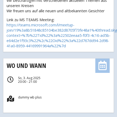
Wir beschäftigen mit verschiedenen aktuellen Themen aus
unseren Kreisen
Wir freuen uns auf alle neuen und altbekannten Gesichter
Link zu MS TEAMS Meeting:
https://teams.microsoft.com/l/meetup-
join/19%3a8b51848c85104be382d8705f73fe48a1%40thread.sk
context=%7b%22Tid%22%3a%22502eeaa5-f0f3-4c16-ad5b-
e64d2e1f93c3%22%2c%22Oid%22%3a%22d767dd94-2d98-
41a0-8959-44169991964a%22%7d
WO UND WANN
So, 3. Aug 2025
20:00 - 21:00
dummy wb plus