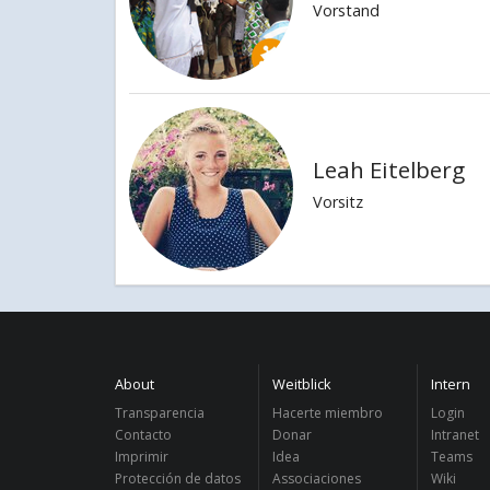
Vorstand
Leah Eitelberg
Vorsitz
About
Weitblick
Intern
Transparencia
Hacerte miembro
Login
Contacto
Donar
Intranet
Imprimir
Idea
Teams
Protección de datos
Associaciones
Wiki