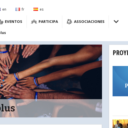
en
fr
es
EVENTOS
PARTICIPA
ASSOCIACIONES
plus
PROY
P
plus