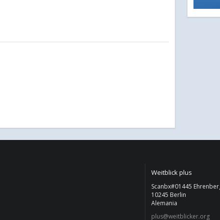
Weitblick plus
Scanbx#01445 Ehrenberg
10245 Berlin
Alemania
plus@weitblicker.org