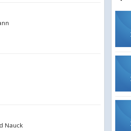
ann
d Nauck