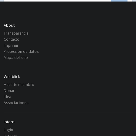
GALERÍA
About
Transparencia
Contacto
Imprimir
Protección de datos
Mapa del sitio
DONAR
Weitblick
Weitblick Duisburg-Essen
IBAN: DE25430609671067364700
Hacerte miembro
BIC: GENODEM1GLS
Donar
Idea
Associaciones
Intern
Login
Intranet