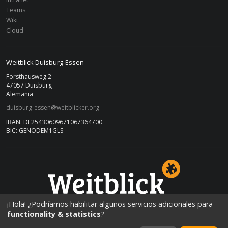
Teams
Wiki
Cloud
Weitblick Duisburg-Essen
Forsthausweg 2
47057 Duisburg
Alemania
duisburg-essen@weitblicker.org
IBAN: DE25430609671067364700
BIC: GENODEM1GLS
DUISBURG-ESSEN
¡Hola! ¿Podríamos habilitar algunos servicios adicionales para
functionality & statistics
?