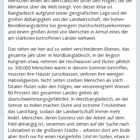
Menschen leiden am allerstärksten unter den Folgen, die die
Klimakrise über die Welt bringt. Von dieser Krise ist
Bangladesch aufgrund seiner geografischen Lage und der
großen Abhängigkeit von der Landwirtschaft, der hohen
Bevölkerungsdichte bei geringem Durchschnittseinkommen
und einem großen Anteil von Menschen in Armut eines der
am stärksten betroffenen Länder weltweit.
Das sehen wir hier auf so vielen verschiedenen Ebenen, das
gesamte Jahr über: In Nordbangladesch, in der Region
Kurigram etwa, nehmen die Hochwasser und Fluten jährlich
zu. 300.000 Menschen waren in diesem Sommer betroffen,
mussten ihre Häuser zurücklassen, verloren ihre wenigen
Habseligkeiten. Nicht selten sterben Menschen an solch
fatalen Fluten oder den Folgen, wie verunreinigtem Wasser.
80 Prozent des gesamten Landes gelten als
überschwemmungsgefährdet. In Westbangladesch, an der
Grenze zu Indien machen Dürre und extreme Trockenheit
das Land karg, sodass die Landwirtschaft immer mehr
leidet. Menschen, deren Existenz von der Arbeit auf dem
Feld abhängig ist, verarmen und ziehen auf der Suche nach
Lohnarbeit in die größeren Städte – arbeiten dort am Ende
aber doch nur für einen Hungerlohn. Und im Süden, etwa in