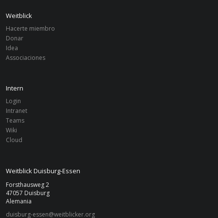
Weitblick
Hacerte miembro
Donar
Idea
Associaciones
Intern
Login
Intranet
Teams
Wiki
Cloud
Weitblick Duisburg-Essen
Forsthausweg 2
47057 Duisburg
Alemania
duisburg-essen@weitblicker.org