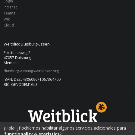
Login
Intranet
Teams
Wiki
Cloud
Weitblick Duisburg-Essen
Forsthausweg 2
47057 Duisburg
Alemania
duisburg-essen@weitblicker.org
IBAN: DE25430609671067364700
BIC: GENODEM1GLS
DUISBURG-ESSEN
¡Hola! ¿Podríamos habilitar algunos servicios adicionales para
functionality & statistics
?