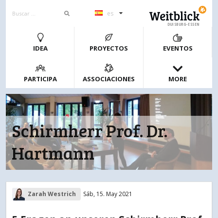
es
DUISBURG-ESSEN
IDEA
PROYECTOS
EVENTOS
PARTICIPA
ASSOCIACIONES
MORE
Schirmherr Prof. Dr.
Hartmann
Zarah Westrich
Sáb, 15. May 2021