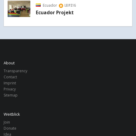
Ecuador
LEIPZIG
Ecuador Projekt
About
Transparency
Contact
Imprint
Privacy
Sitemap
Weitblick
Join
Donate
Idea