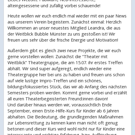
alteingesessene und zufällig vorbei schauende!
Heute wollen wir euch endlich mal wieder mit ein paar News
aus unserem Verein begeistern. Zunächst einmal: Herzlich
Willkommen an unser neuestes Mitglied Leandra, die aus
der Weitblick Bubble Münster zu uns gestoßen ist! Wir
freuen uns sehr über die frische Energie und Motivation!
Außerdem gibt es gleich zwei neue Projekte, die wir euch
gerne vorstellen wollen: Zunächst die “Theater mit
Weitblick” Theatergruppe, die am 15.07. ihr erstes Treffen
abhält. Wir sind super aufgeregt, endlich wieder eine
Theatergruppe hier bei uns zu haben und freuen uns schon
auf viele lustige Impro-Treffen und ein schönes,
bildungsfokussiertes Stück, das wir ab Anfang des nächsten
Semesters proben werden. Kommt gerne vorbei und erzählt
all euren Theaterbegeisterten Freund:innen davon!
Und darüber hinaus werden wir, voraussichtlich Ende
September, einen Erste-Hilfe-Kurs für Kinder ab 6 Jahren
abhalten. Die Bedeutung, die grundlegenden Maßnahmen
zur Lebensrettung zu kennen kann man nicht oft genug
betonen und dieser Kurs wird wohl nicht nur für Kinder eine
interessante und wichtige Erfahrung, bzw. Auffrischung.