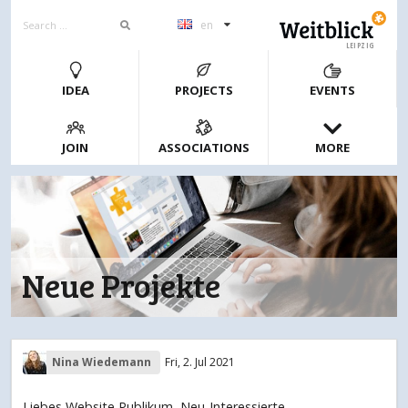
en
LEIPZIG
IDEA
PROJECTS
EVENTS
JOIN
ASSOCIATIONS
MORE
Neue Projekte
Nina Wiedemann
Fri, 2. Jul 2021
Liebes Website Publikum, Neu-Interessierte,