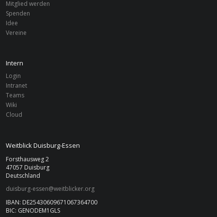
Mitglied werden
Spenden
Idee
Vereine
Intern
Login
Intranet
Teams
Wiki
Cloud
Weitblick Duisburg-Essen
Forsthausweg 2
47057 Duisburg
Deutschland
duisburg-essen@weitblicker.org
IBAN: DE25430609671067364700
BIC: GENODEM1GLS