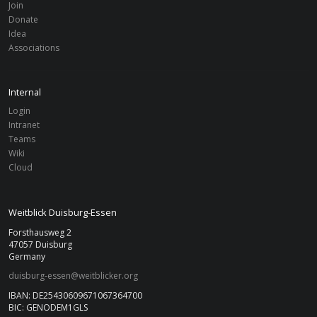
Join
Donate
Idea
Associations
Internal
Login
Intranet
Teams
Wiki
Cloud
Weitblick Duisburg-Essen
Forsthausweg 2
47057 Duisburg
Germany
duisburg-essen@weitblicker.org
IBAN: DE25430609671067364700
BIC: GENODEM1GLS