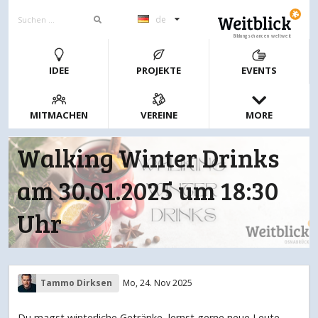
de
Bildungschancen weltweit
IDEE
PROJEKTE
EVENTS
MITMACHEN
VEREINE
MORE
Walking Winter Drinks
am 30.01.2025 um 18:30
Uhr
Tammo Dirksen
Mo, 24. Nov 2025
Du magst winterliche Getränke, lernst gerne neue Leute