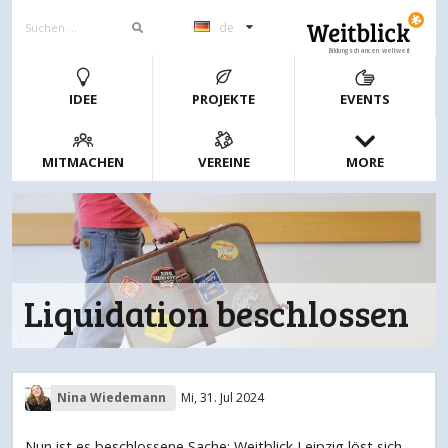
de
Bildungschancen weltweit
IDEE
PROJEKTE
EVENTS
MITMACHEN
VEREINE
MORE
Liquidation beschlossen
Nina Wiedemann
Mi, 31. Jul 2024
Nun ist es beschlossene Sache: Weitblick Leipzig löst sich