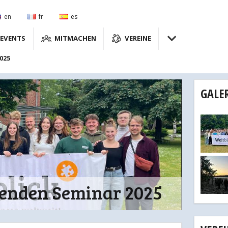
en
fr
es
EVENTS
MITMACHEN
VEREINE
025
GALER
denden Seminar 2025