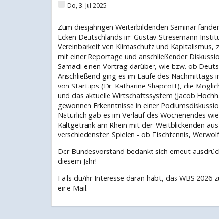
Do, 3. Jul 2025
Zum diesjährigen Weiterbildenden Seminar fanden
Ecken Deutschlands im Gustav-Stresemann-Institu
Vereinbarkeit von Klimaschutz und Kapitalismus, 
mit einer Reportage und anschließender Diskussi
Samadi einen Vortrag darüber, wie bzw. ob Deutsc
Anschließend ging es im Laufe des Nachmittags i
von Startups (Dr. Katharine Shapcott), die Möglic
und das aktuelle Wirtschaftssystem (Jacob Hochh
gewonnen Erkenntnisse in einer Podiumsdiskussion 
Natürlich gab es im Verlauf des Wochenendes wie
Kaltgetränk am Rhein mit den Weitblickenden aus
verschiedensten Spielen - ob Tischtennis, Werwol
Der Bundesvorstand bedankt sich erneut ausdrück
diesem Jahr!
Falls du/ihr Interesse daran habt, das WBS 2026 z
eine Mail.