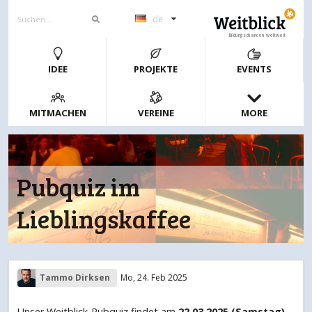
de
Bildungschancen weltweit
IDEE
PROJEKTE
EVENTS
MITMACHEN
VEREINE
MORE
Pubquiz im
Lieblingskaffee
Tammo Dirksen
Mo, 24. Feb 2025
Unser Weitblick-Pubquiz findet am
22.03.2025 (Samstag)