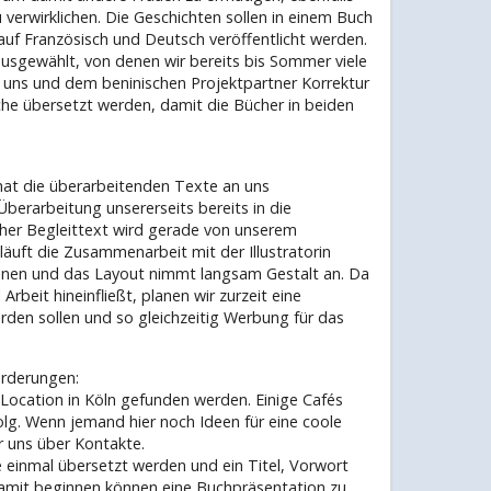
 verwirklichen. Die Geschichten sollen in einem Buch
f Französisch und Deutsch veröffentlicht werden.
ausgewählt, von denen wir bereits bis Sommer viele
n uns und dem beninischen Projektpartner Korrektur
che übersetzt werden, damit die Bücher in beiden
 hat die überarbeitenden Texte an uns
Überarbeitung unsererseits bereits in die
her Begleittext wird gerade von unserem
äuft die Zusammenarbeit mit der Illustratorin
tionen und das Layout nimmt langsam Gestalt an. Da
 Arbeit hineinfließt, planen wir zurzeit eine
werden sollen und so gleichzeitig Werbung für das
rderungen:
 Location in Köln gefunden werden. Einige Cafés
olg. Wenn jemand hier noch Ideen für eine coole
ir uns über Kontakte.
 einmal übersetzt werden und ein Titel, Vorwort
amit beginnen können eine Buchpräsentation zu