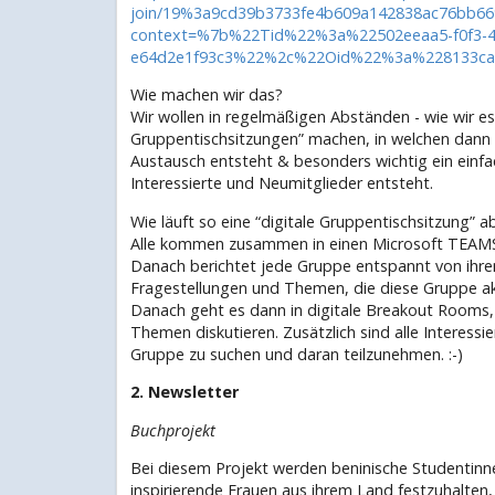
join/19%3a9cd39b3733fe4b609a142838ac76bb66
context=%7b%22Tid%22%3a%22502eeaa5-f0f3-4
e64d2e1f93c3%22%2c%22Oid%22%3a%228133ca5
Wie machen wir das?
Wir wollen in regelmäßigen Abständen - wie wir es 
Gruppentischsitzungen” machen, in welchen dan
Austausch entsteht & besonders wichtig ein einf
Interessierte und Neumitglieder entsteht.
Wie läuft so eine “digitale Gruppentischsitzung” a
Alle kommen zusammen in einen Microsoft TEAMS ca
Danach berichtet jede Gruppe entspannt von ihre
Fragestellungen und Themen, die diese Gruppe akt
Danach geht es dann in digitale Breakout Rooms,
Themen diskutieren. Zusätzlich sind alle Interessie
Gruppe zu suchen und daran teilzunehmen. :-)
2. Newsletter
Buchprojekt
Bei diesem Projekt werden beninische Studentinne
inspirierende Frauen aus ihrem Land festzuhalten