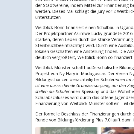
der Stadtvereine, indem Mittel zur Finanzierung 
werden. Dieses Mal schlägt die Jury vor 2 Weitbl
unterstützen.
Weitblick Bonn finanziert einen Schulbau in Ugan
Der Projektpartner Asiimwe Lucky gründete 2016 
stärken, deren Leben durch die starke Verarmung 
Steinbruchbeeinträchtigt wird. Durch eine Ausbil
lokalen Geschäften eine Anstellung finden. Die Anza
deutlich vergrößtert, Weitblick Bonn co-finanziert
Weitblick Münster schafft außerschulische Bildung
Projekt von Ny Hary in Madagascar. Der Verein Ny 
Bildungschancen benachteiligter Schüler
innen im 
ist eine ausreichende Grundversorgung, um den Zuga
stellen die Schüler
innen-Speisung und das Wohnheim
Schulabschlusses wird durch das offene Jugendzent
Finanzierung von Weitblick Münster soll ein Teil 
Der formelle Beschluss der Finanzierungen durch 
Runde von Bildungsförderung Plus 7.0 läuft dann 