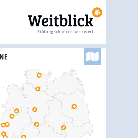
Bildungschancen weltweit
INE