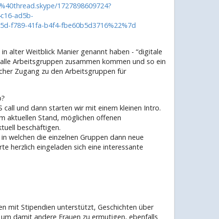
%40thread.skype/1727898609724?
c16-ad5b-
d-f789-41fa-b4f4-fbe60b5d3716%22%7d
in alter Weitblick Manier genannt haben - “digitale
n alle Arbeitsgruppen zusammen kommen und so ein
acher Zugang zu den Arbeitsgruppen für
b?
ll und dann starten wir mit einem kleinen Intro.
m aktuellen Stand, möglichen offenen
uell beschäftigen.
 in welchen die einzelnen Gruppen dann neue
rte herzlich eingeladen sich eine interessante
n mit Stipendien unterstützt, Geschichten über
, um damit andere Frauen zu ermutigen, ebenfalls