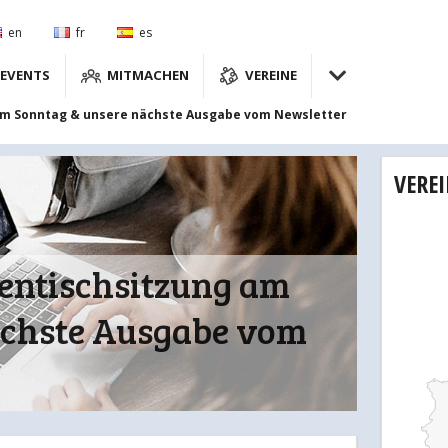
en
fr
es
EVENTS
MITMACHEN
VEREINE
 am Sonntag & unsere nächste Ausgabe vom Newsletter
VERE
pentischsitzung am
ächste Ausgabe vom