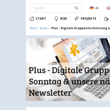
de
START
IDEE
PROJEKTE
Plus - Digitale Gruppentischsitzung
Start
News
Plus - Digitale Grup
Sonntag & unsere n
Newsletter