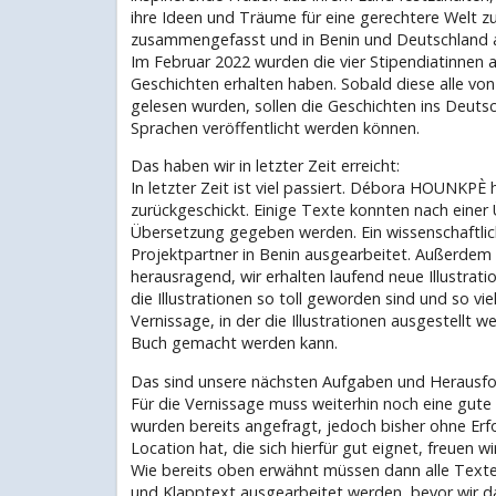
ihre Ideen und Träume für eine gerechtere Welt zu
zusammengefasst und in Benin und Deutschland au
Im Februar 2022 wurden die vier Stipendiatinnen 
Geschichten erhalten haben. Sobald diese alle vo
gelesen wurden, sollen die Geschichten ins Deuts
Sprachen veröffentlicht werden können.
Das haben wir in letzter Zeit erreicht:
In letzter Zeit ist viel passiert. Débora HOUNKPÈ
zurückgeschickt. Einige Texte konnten nach einer 
Übersetzung gegeben werden. Ein wissenschaftlic
Projektpartner in Benin ausgearbeitet. Außerdem l
herausragend, wir erhalten laufend neue Illustra
die Illustrationen so toll geworden sind und so viel
Vernissage, in der die Illustrationen ausgestellt 
Buch gemacht werden kann.
Das sind unsere nächsten Aufgaben und Herausfo
Für die Vernissage muss weiterhin noch eine gute
wurden bereits angefragt, jedoch bisher ohne Erf
Location hat, die sich hierfür gut eignet, freuen w
Wie bereits oben erwähnt müssen dann alle Texte
und Klapptext ausgearbeitet werden, bevor wir d