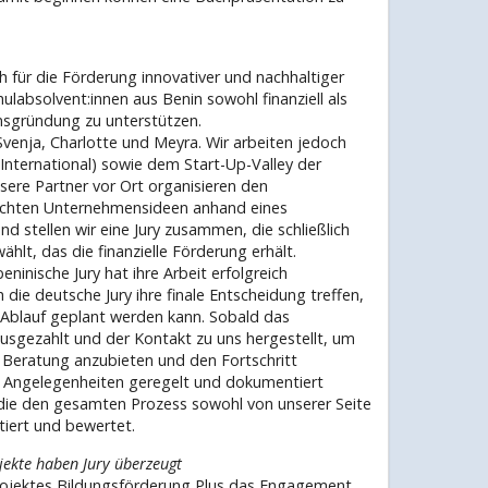
 für die Förderung innovativer und nachhaltiger
hulabsolvent:innen aus Benin sowohl finanziell als
nsgründung zu unterstützen.
Svenja, Charlotte und Meyra. Wir arbeiten jedoch
International) sowie dem Start-Up-Valley der
ere Partner vor Ort organisieren den
chten Unternehmensideen anhand eines
 stellen wir eine Jury zusammen, die schließlich
hlt, das die finanzielle Förderung erhält.
beninische Jury hat ihre Arbeit erfolgreich
ie deutsche Jury ihre finale Entscheidung treffen,
 Ablauf geplant werden kann. Sobald das
sgezahlt und der Kontakt zu uns hergestellt, um
 Beratung anzubieten und den Fortschritt
le Angelegenheiten geregelt und dokumentiert
 die den gesamten Prozess sowohl von unserer Seite
tiert und bewertet.
jekte haben Jury überzeugt
Projektes Bildungsförderung Plus das Engagement