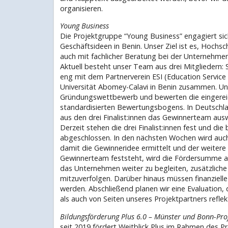
organisieren.
Young Business
Die Projektgruppe “Young Business” engagiert sich
Geschäftsideen in Benin. Unser Ziel ist es, Hochsc
auch mit fachlicher Beratung bei der Unternehme
Aktuell besteht unser Team aus drei Mitgliedern: 
eng mit dem Partnerverein ESI (Education Service 
Universität Abomey-Calavi in Benin zusammen. Uns
Gründungswettbewerb und bewerten die eingerei
standardisierten Bewertungsbogens. In Deutschland
aus den drei Finalist:innen das Gewinnerteam auswä
Derzeit stehen die drei Finalist:innen fest und die 
abgeschlossen. In den nächsten Wochen wird auch d
damit die Gewinneridee ermittelt und der weitere
Gewinnerteam feststeht, wird die Fördersumme au
das Unternehmen weiter zu begleiten, zusätzliche
mitzuverfolgen. Darüber hinaus müssen finanziel
werden. Abschließend planen wir eine Evaluation,
als auch von Seiten unseres Projektpartners reflek
Bildungsförderung Plus 6.0 – Münster und Bonn-Pro
seit 2019 fördert Weitblick Plus im Rahmen des 