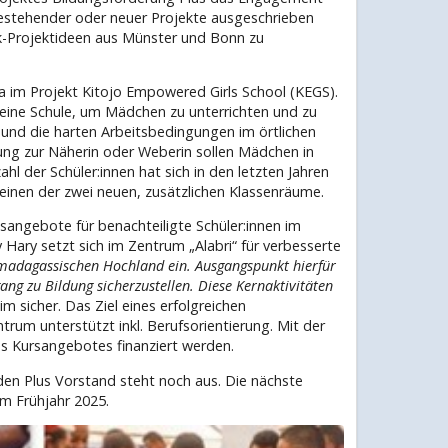
bestehender oder neuer Projekte ausgeschrieben
ick-Projektideen aus Münster und Bonn zu
da im Projekt Kitojo Empowered Girls School (KEGS).
eine Schule, um Mädchen zu unterrichten und zu
und die harten Arbeitsbedingungen im örtlichen
dung zur Näherin oder Weberin sollen Mädchen in
hl der Schüler:innen hat sich in den letzten Jahren
 einen der zwei neuen, zusätzlichen Klassenräume.
sangebote für benachteiligte Schüler:innen im
Hary setzt sich im Zentrum „Alabri“ für verbesserte
madagassischen Hochland ein. Ausgangspunkt hierfür
ng zu Bildung sicherzustellen. Diese Kernaktivitäten
 sicher. Das Ziel eines erfolgreichen
rum unterstützt inkl. Berufsorientierung. Mit der
des Kursangebotes finanziert werden.
den Plus Vorstand steht noch aus. Die nächste
im Frühjahr 2025.