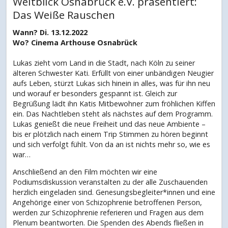
Weitblick Osnabrück e.V. präsentiert:
Das Weiße Rauschen
Wann? Di. 13.12.2022
Wo? Cinema Arthouse Osnabrück
Lukas zieht vom Land in die Stadt, nach Köln zu seiner
älteren Schwester Kati. Erfüllt von einer unbändigen Neugier
aufs Leben, stürzt Lukas sich hinein in alles, was für ihn neu
und worauf er besonders gespannt ist. Gleich zur
Begrüßung lädt ihn Katis Mitbewohner zum fröhlichen Kiffen
ein. Das Nachtleben steht als nächstes auf dem Programm.
Lukas genießt die neue Freiheit und das neue Ambiente –
bis er plötzlich nach einem Trip Stimmen zu hören beginnt
und sich verfolgt fühlt. Von da an ist nichts mehr so, wie es
war…
Anschließend an den Film möchten wir eine
Podiumsdiskussion veranstalten zu der alle Zuschauenden
herzlich eingeladen sind. Genesungsbegleiter*innen und eine
Angehörige einer von Schizophrenie betroffenen Person,
werden zur Schizophrenie referieren und Fragen aus dem
Plenum beantworten. Die Spenden des Abends fließen in