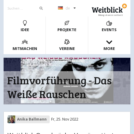
de
Bildungschancen weltweit
IDEE
PROJEKTE
EVENTS
MITMACHEN
VEREINE
MORE
Filmvorführung - Das
Weiße Rauschen
Anika Ballmann
Fr, 25. Nov 2022