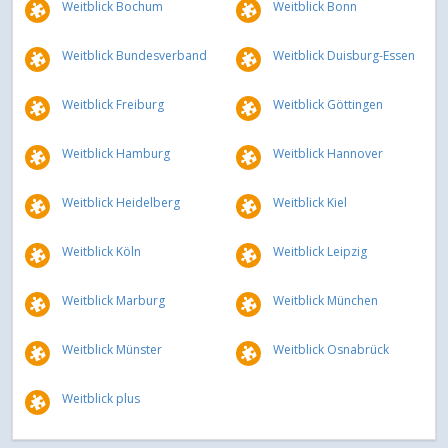
Weitblick Bochum
Weitblick Bonn
Weitblick Bundesverband
Weitblick Duisburg-Essen
Weitblick Freiburg
Weitblick Göttingen
Weitblick Hamburg
Weitblick Hannover
Weitblick Heidelberg
Weitblick Kiel
Weitblick Köln
Weitblick Leipzig
Weitblick Marburg
Weitblick München
Weitblick Münster
Weitblick Osnabrück
Weitblick plus