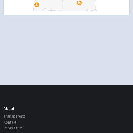
About
Transparenz
Kontakt
Impressum