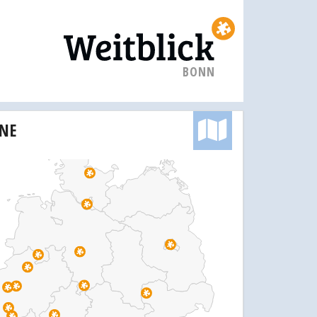
BONN
INE