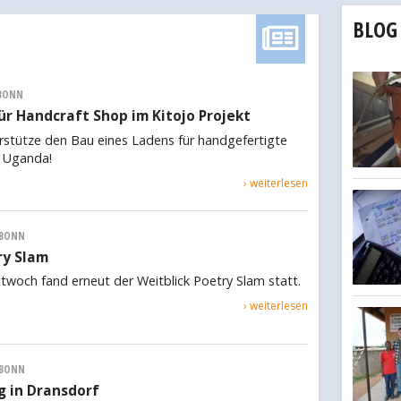
BLOG
BONN
r Handcraft Shop im Kitojo Projekt
rstütze den Bau eines Ladens für handgefertigte
, Uganda!
› weiterlesen
BONN
ry Slam
woch fand erneut der Weitblick Poetry Slam statt.
› weiterlesen
BONN
 in Dransdorf