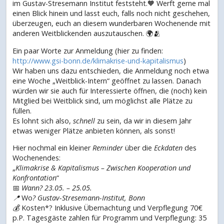
im Gustav-Stresemann Institut feststeht.🧡 Werft gerne mal
einen Blick hinein und lasst euch, falls noch nicht geschehen,
überzeugen, euch an diesem wunderbaren Wochenende mit
anderen Weitblickenden auszutauschen. 🌍🫂
Ein paar Worte zur Anmeldung (hier zu finden:
http://www.gsi-bonn.de/klimakrise-und-kapitalismus
)
Wir haben uns dazu entschieden, die Anmeldung noch etwa
eine Woche „Weitblick-Intern“ geöffnet zu lassen. Danach
würden wir sie auch für Interessierte öffnen, die (noch) kein
Mitglied bei Weitblick sind, um möglichst alle Plätze zu
füllen.
Es lohnt sich also,
schnell
zu sein, da wir in diesem Jahr
etwas weniger Plätze anbieten können, als sonst!
Hier nochmal ein kleiner
Reminder
über die
Eckdaten
des
Wochenendes:
„
Klimakrise & Kapitalismus – Zwischen Kooperation und
Konfrontation
“
📅
Wann
? 23.05. – 25.05.
📍
Wo
? Gustav-Stresemann-Institut, Bonn
💰
Kosten*? Inklusive Übernachtung und Verpflegung 70€
p.P. Tagesgäste zahlen für Programm und Verpflegung: 35