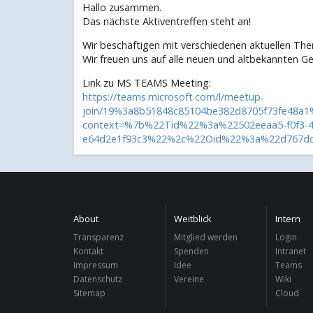
Hallo zusammen.
Das nächste Aktiventreffen steht an!
Wir beschäftigen mit verschiedenen aktuellen Th
Wir freuen uns auf alle neuen und altbekannten Ge
Link zu MS TEAMS Meeting:
https://teams.microsoft.com/l/meetup-
join/19%3a8b51848c85104be382d8705f73fe48a1
context=%7b%22Tid%22%3a%22502eeaa5-f0f3-4
e64d2e1f93c3%22%2c%22Oid%22%3a%22d767dd
About
Weitblick
Intern
Transparenz
Mitglied werden
Login
Kontakt
Spenden
Intranet
Impressum
Idee
Teams
Datenschutz
Vereine
Wiki
Sitemap
Cloud