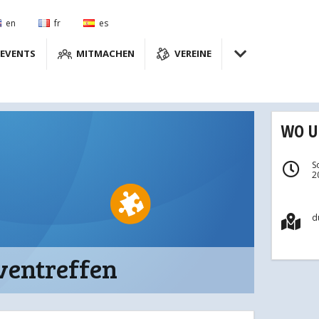
en
fr
es
EVENTS
MITMACHEN
VEREINE
WO 
S
2
d
iventreffen