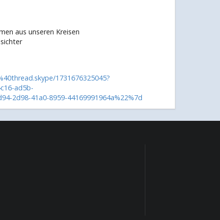
emen aus unseren Kreisen
sichter
%40thread.skype/1731676325045?
c16-ad5b-
94-2d98-41a0-8959-44169991964a%22%7d