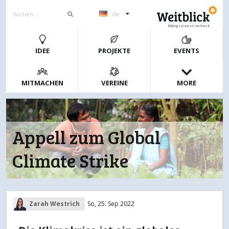
de
Bildungschancen weltweit
IDEE
PROJEKTE
EVENTS
MITMACHEN
VEREINE
MORE
Appell zum Global
Climate Strike
Zarah Westrich
So, 25. Sep 2022