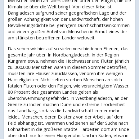
Menschen leiden am allerstärksten unter den Folgen, die die
Klimakrise über die Welt bringt. Von dieser Krise ist
Bangladesch aufgrund seiner geografischen Lage und der
großen Abhängigkeit von der Landwirtschaft, der hohen
Bevölkerungsdichte bei geringem Durchschnittseinkommen
und einem großen Anteil von Menschen in Armut eines der
am stärksten betroffenen Länder weltweit.
Das sehen wir hier auf so vielen verschiedenen Ebenen, das
gesamte Jahr über: In Nordbangladesch, in der Region
Kurigram etwa, nehmen die Hochwasser und Fluten jährlich
zu. 300.000 Menschen waren in diesem Sommer betroffen,
mussten ihre Häuser zurücklassen, verloren ihre wenigen
Habseligkeiten. Nicht selten sterben Menschen an solch
fatalen Fluten oder den Folgen, wie verunreinigtem Wasser.
80 Prozent des gesamten Landes gelten als
überschwemmungsgefährdet. In Westbangladesch, an der
Grenze zu Indien machen Dürre und extreme Trockenheit
das Land karg, sodass die Landwirtschaft immer mehr
leidet. Menschen, deren Existenz von der Arbeit auf dem
Feld abhängig ist, verarmen und ziehen auf der Suche nach
Lohnarbeit in die größeren Städte – arbeiten dort am Ende
aber doch nur für einen Hungerlohn. Und im Süden, etwa in