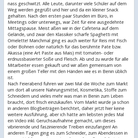
nass geschwitzt. Alle Leute, darunter viele Schüler auf dem
Weg werden gegrüßt und hier und da ein kleiner Snack
gehalten. Nach den ersten paar Stunden im Büro, in
Meetings oder unterwegs, war Zeit für eine ausgedehnte
Mittagspause. Meist aßen wir in der Cafeteria auf dem
Gelände, und zwar den Klassiker scharfe Spaghetti mit
Omelette! Manchmal ging es auch weiter für Reis mit Fisch
oder Bohnen oder natürlich für das berühmte Pate bzw.
Akassa (eine Art Paste aus Mais) mit tomaten- oder
erdnussbasierter Soße und Fleisch. Ab und zu wurde für alle
Mitarbeiter essen gekauft und wir aßen gemeinsam von
einem großen Teller mit den Händen wie es in Benin üblich
ist.
Nach Feierabend fuhren wir zwei Mal die Woche zum Markt
um dort all unsere Nahrungsmittel, Kosmetika, Stoffe zum
Schneidern und vieles mehr was man in Benin zum Leben
braucht, dort frisch einzukaufen. Vom Markt wurde ja schon
in anderen Blogbeiträgen berichtet, daher jetzt hier keine
weitere Ausführung, aber ich hätte am liebsten jedes Mal
ein Video inkl. Geruchsaufnahme gemacht, um dieses
vibrierende und faszinierende Treiben einzufangen! An
anderen Tagen ging es zum Schneider, zum Abendessen in