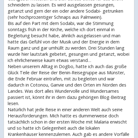
schneidern zu lassen. Es wird ausgelassen gesungen,
getanzt und gern der ein oder andere Sodabi- getrunken
(sehr hochprozentiger Schnaps aus Palmwein).
Bis auf den Part mit dem Sodabi, war die Stimmung
sonntags früh in der Kirche, welche ich dort einmal in
Begleitung besucht habe, ähnlich ausgelassen und man
hatte das Gefühl von der Musik und der Energie in dem
Raum ganz und gar umhüllt zu werden. Drei Stunden lang
wurde hier lautstark gebetet, gesungen und getanzt, wobei
ich ehrlicherweise kaum etwas verstand…
Neben unserem Alltag in Dogbo, hatte ich auch das große
Glück Teile der Reise der Benin-Reisegruppe aus Münster,
die Ende Februar eintrafen, mit zu begleiten und war
dadurch in Cotonou, Ganvie und den Orten im Norden des
Landes. Was dort alles Wundervolle und Wundersames
passiert ist, könnt ihr in dem dazu gehörigen Blog-Beitrag
lesen.
Natürlich hat jede Reise in einer anderen Welt auch seine
Herausforderungen. Mich hatte es dummerweise doch
tatsächlich schon in der ersten Woche mit Malaria erwischt
und so hatte ich Gelegenheit auch die lokalen
Krankenhäuser kennenzulernen. Auch gab es andere Vorfälle