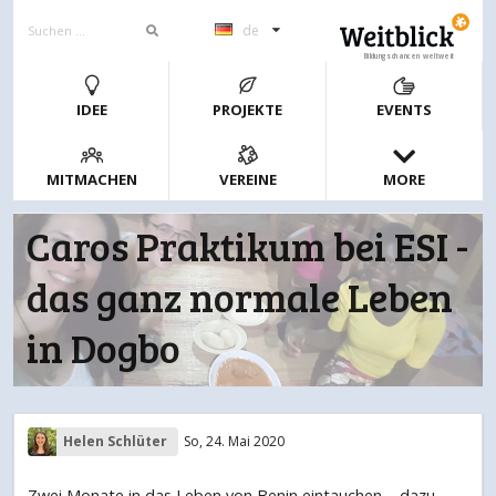
de
Bildungschancen weltweit
IDEE
PROJEKTE
EVENTS
MITMACHEN
VEREINE
MORE
Caros Praktikum bei ESI -
das ganz normale Leben
in Dogbo
Helen Schlüter
So, 24. Mai 2020
Zwei Monate in das Leben von Benin eintauchen – dazu