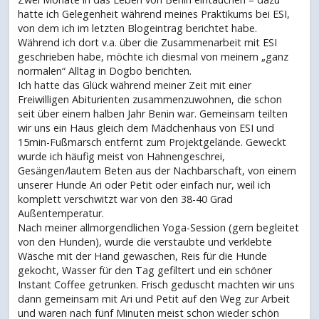
hatte ich Gelegenheit während meines Praktikums bei ESI,
von dem ich im letzten Blogeintrag berichtet habe.
Während ich dort v.a. über die Zusammenarbeit mit ESI
geschrieben habe, möchte ich diesmal von meinem „ganz
normalen“ Alltag in Dogbo berichten.
Ich hatte das Glück während meiner Zeit mit einer
Freiwilligen Abiturienten zusammenzuwohnen, die schon
seit über einem halben Jahr Benin war. Gemeinsam teilten
wir uns ein Haus gleich dem Mädchenhaus von ESI und
15min-Fußmarsch entfernt zum Projektgelände. Geweckt
wurde ich häufig meist von Hahnengeschrei,
Gesängen/lautem Beten aus der Nachbarschaft, von einem
unserer Hunde Ari oder Petit oder einfach nur, weil ich
komplett verschwitzt war von den 38-40 Grad
Außentemperatur.
Nach meiner allmorgendlichen Yoga-Session (gern begleitet
von den Hunden), wurde die verstaubte und verklebte
Wäsche mit der Hand gewaschen, Reis für die Hunde
gekocht, Wasser für den Tag gefiltert und ein schöner
Instant Coffee getrunken. Frisch geduscht machten wir uns
dann gemeinsam mit Ari und Petit auf den Weg zur Arbeit
und waren nach fünf Minuten meist schon wieder schön