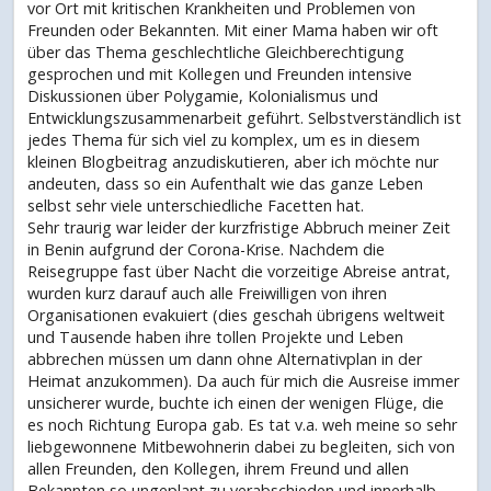
vor Ort mit kritischen Krankheiten und Problemen von
Freunden oder Bekannten. Mit einer Mama haben wir oft
über das Thema geschlechtliche Gleichberechtigung
gesprochen und mit Kollegen und Freunden intensive
Diskussionen über Polygamie, Kolonialismus und
Entwicklungszusammenarbeit geführt. Selbstverständlich ist
jedes Thema für sich viel zu komplex, um es in diesem
kleinen Blogbeitrag anzudiskutieren, aber ich möchte nur
andeuten, dass so ein Aufenthalt wie das ganze Leben
selbst sehr viele unterschiedliche Facetten hat.
Sehr traurig war leider der kurzfristige Abbruch meiner Zeit
in Benin aufgrund der Corona-Krise. Nachdem die
Reisegruppe fast über Nacht die vorzeitige Abreise antrat,
wurden kurz darauf auch alle Freiwilligen von ihren
Organisationen evakuiert (dies geschah übrigens weltweit
und Tausende haben ihre tollen Projekte und Leben
abbrechen müssen um dann ohne Alternativplan in der
Heimat anzukommen). Da auch für mich die Ausreise immer
unsicherer wurde, buchte ich einen der wenigen Flüge, die
es noch Richtung Europa gab. Es tat v.a. weh meine so sehr
liebgewonnene Mitbewohnerin dabei zu begleiten, sich von
allen Freunden, den Kollegen, ihrem Freund und allen
Bekannten so ungeplant zu verabschieden und innerhalb