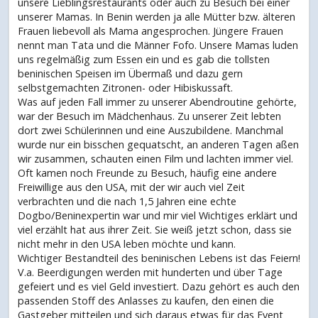
unsere Lieblingsrestaurants oder auch zu Besuch bei einer
unserer Mamas. In Benin werden ja alle Mütter bzw. älteren
Frauen liebevoll als Mama angesprochen. Jüngere Frauen
nennt man Tata und die Männer Fofo. Unsere Mamas luden
uns regelmäßig zum Essen ein und es gab die tollsten
beninischen Speisen im Übermaß und dazu gern
selbstgemachten Zitronen- oder Hibiskussaft.
Was auf jeden Fall immer zu unserer Abendroutine gehörte,
war der Besuch im Mädchenhaus. Zu unserer Zeit lebten
dort zwei Schülerinnen und eine Auszubildene. Manchmal
wurde nur ein bisschen gequatscht, an anderen Tagen aßen
wir zusammen, schauten einen Film und lachten immer viel.
Oft kamen noch Freunde zu Besuch, häufig eine andere
Freiwillige aus den USA, mit der wir auch viel Zeit
verbrachten und die nach 1,5 Jahren eine echte
Dogbo/Beninexpertin war und mir viel Wichtiges erklärt und
viel erzählt hat aus ihrer Zeit. Sie weiß jetzt schon, dass sie
nicht mehr in den USA leben möchte und kann.
Wichtiger Bestandteil des beninischen Lebens ist das Feiern!
V.a. Beerdigungen werden mit hunderten und über Tage
gefeiert und es viel Geld investiert. Dazu gehört es auch den
passenden Stoff des Anlasses zu kaufen, den einen die
Gastgeber mitteilen und sich daraus etwas für das Event