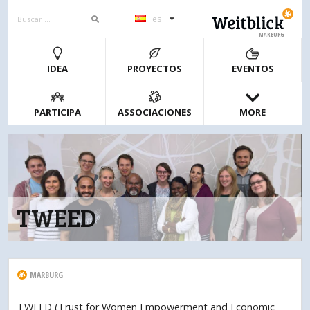
es
MARBURG
IDEA
PROYECTOS
EVENTOS
PARTICIPA
ASSOCIACIONES
MORE
TWEED
MARBURG
TWEED (Trust for Women Empowerment and Economic