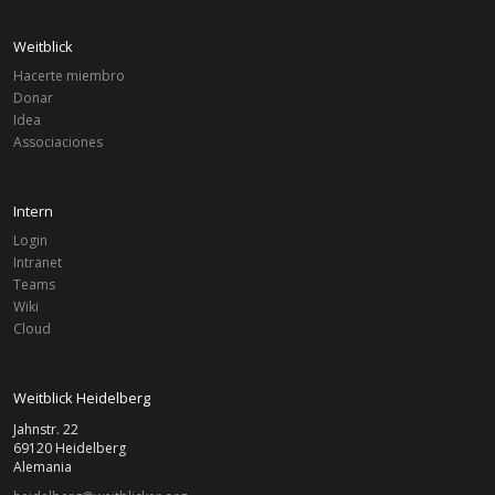
Weitblick
Hacerte miembro
FILTRO
Donar
Idea
Associaciones
Associaciones
Borrar filtro
Borrar
Heidelberg
De
A
Intern
Login
Intranet
Buscar
Teams
Wiki
Cloud
Weitblick Heidelberg
Jahnstr. 22
69120 Heidelberg
Alemania