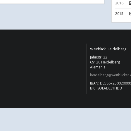
2016
2015
Weitblick Heidelberg
Jahnstr. 22
69120 Heidelberg
Alemania
heidelberg@weitblicker.
IBAN: DE586725002000
BIC: SOLADES1HDB