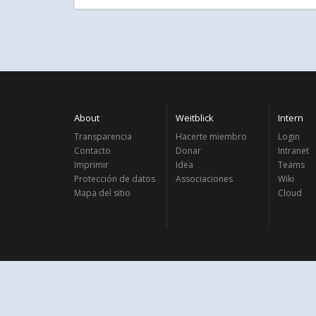
About
Weitblick
Intern
Transparencia
Hacerte miembro
Login
Contacto
Donar
Intranet
Imprimir
Idea
Teams
Protección de datos
Associaciones
Wiki
Mapa del sitio
Cloud