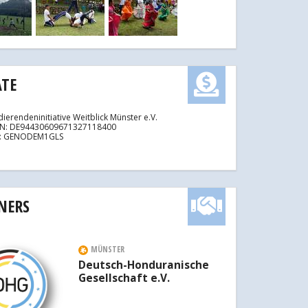
TE
dierendeninitiative Weitblick Münster e.V.
AN: DE94430609671327118400
C: GENODEM1GLS
NERS
MÜNSTER
Deutsch-Honduranische
Gesellschaft e.V.