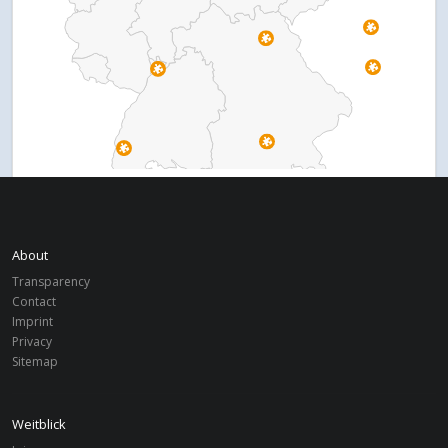
PROJECTS
About
Transparency
Benin
MÜNSTER
Contact
Weiterführende Schulen Benin
Imprint
Privacy
Sitemap
Benin
MÜNSTER
Grundschulen Benin (ESI)
Weitblick