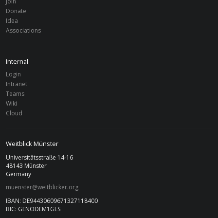
Join
Benin
MÜNSTER
Donate
Vorschulen Benin (ESI)
Idea
Associations
Internal
Login
Intranet
Teams
Wiki
Cloud
Weitblick Münster
Universitätsstraße 14-16
48143 Münster
Germany
muenster@weitblicker.org
IBAN: DE94430609671327118400
BIC: GENODEM1GLS