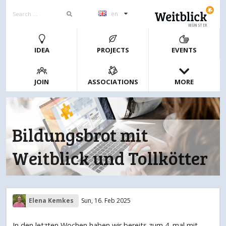
en
MÜNSTER
IDEA
PROJECTS
EVENTS
JOIN
ASSOCIATIONS
MORE
Bildungsbrot mit
Weitblick und Tollkötter
Elena Kemkes
Sun, 16. Feb 2025
In den letzten Wochen haben wir bereits zum 4. mal mit