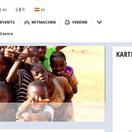
en
fr
es
EVENTS
MITMACHEN
VEREINE
 Centre
KART