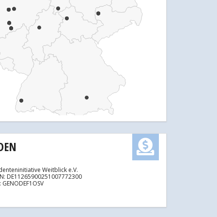
DEN
denteninitiative Weitblick e.V.
AN: DE11265900251007772300
C: GENODEF1OSV