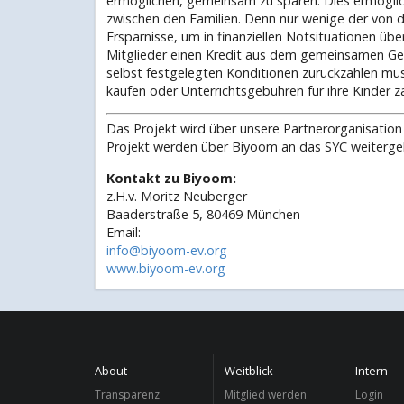
ermöglichen, gemeinsam zu sparen. Dies ermöglich
zwischen den Familien. Denn nur wenige der von d
Ersparnisse, um in finanziellen Notsituationen üb
Mitglieder einen Kredit aus dem gemeinsamen Ge
selbst festgelegten Konditionen zurückzahlen müs
kaufen oder Unterrichtsgebühren für ihre Kinder z
Das Projekt wird über unsere Partnerorganisation 
Projekt werden über Biyoom an das SYC weitergel
Kontakt zu Biyoom:
z.H.v. Moritz Neuberger
Baaderstraße 5, 80469 München
Email:
info@biyoom-ev.org
www.biyoom-ev.org
About
Weitblick
Intern
Transparenz
Mitglied werden
Login