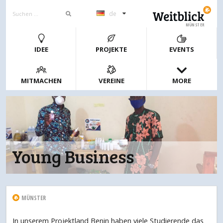
de
MÜNSTER
IDEE
PROJEKTE
EVENTS
MITMACHEN
VEREINE
MORE
Young Business
MÜNSTER
In unserem Projektland Benin haben viele Studierende das