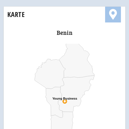
KARTE
Benin
Young Business
Young Business